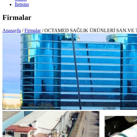
İletişim
Firmalar
Anasayfa
/
Firmalar
/ OCTAMED SAĞLIK ÜRÜNLERİ SAN.VE Tİ